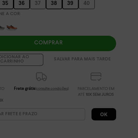
35
36
37
38
39
40
COMPRAR
DICIONAR AO
CARRINHO
Frete grátis
(consulte condições)
TO
PARCELAMENTO EM
ATÉ
10X SEM JUROS
IX
OK