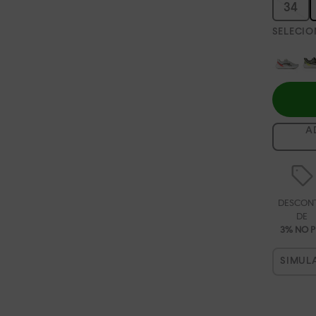
34
A
DESCON
DE
3% NO P