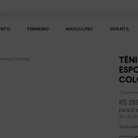
do?
ENTO
FEMININO
MASCULINO
INFANTIL
eminino Colorido
TÊN
ESP
COL
Clique e ve
R$
29
EM ATÉ
1
TAMAN