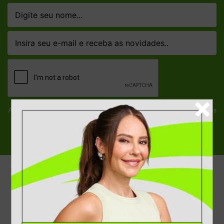
Ao clicar em ASSINAR declaro que concordo em receber novidades
e promoções da Dakota e suas marcas.
Confira nossa
Política de privacidade
ASSINAR
Atendimento
A empresa
Condições gerais de compra