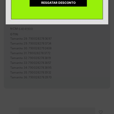
:
4,30 cm
Altura da sola
RESGATAR DESCONTO
:
Preto
Cor
:
I0066-00005
Referência
Brasil
País de origem:
Indústria Brasileira
64041900
NCM:
GTIN:
Tamanho
28
:
7900282783697
Tamanho
29
:
7900282783734
Tamanho
30
:
7900282792408
Tamanho
31
:
7900282783772
Tamanho
32
:
7900282783819
Tamanho
33
:
7900282783857
Tamanho
34
:
7900282783895
Tamanho
35
:
7900282783932
Tamanho
36
:
7900282783970