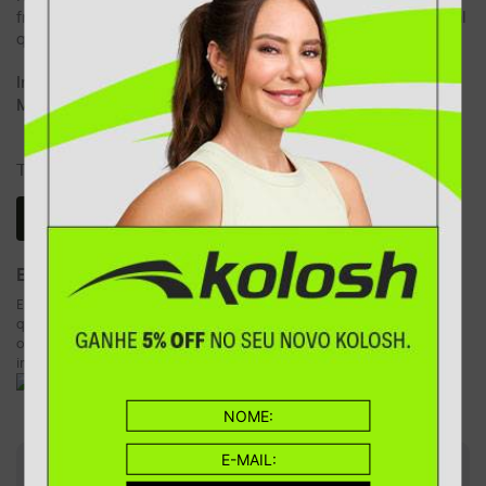
frescos e acolhidos o dia todo. Garanta a performance e o visual
que seu filho merece com a qualidade que só a Kolosh oferece.
Dia a dia e lazer
Indicado para:
Tecido e sintético
Material:
EVAFIT
Entressola em EVA, um componente de baixa densidade e impermeável
que proporciona mais durabilidade e muito mais leveza em relação a
outros materiais. Favorece a propulsão do movimento e a absorção do
impacto, dando mais aderência e estabilidade.