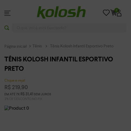
0
O que você está buscando?
Tênis
Tênis Kolosh Infantil Esportivo Preto
TÊNIS KOLOSH INFANTIL ESPORTIVO
PRETO
Clique e veja!
R$
219
,
90
R$
31
,
41
EM ATÉ
7
X
SEM JUROS