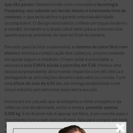
Desenvolvido com a inovadora
que não param.
tecnologia
Frequency, seu cabedal em tecido telado é totalmente livre de
, o que evita atritos e garante uma maleabilidade
costuras
incomparável. O design minimalista confere um toque moderno
e versátil, tornando-o o aliado ideal tanto para a rotina escolar
quanto para as aventuras de lazer no final de semana.
Pensado para facilitar a autonomia,
o sistema de calce fácil com
elimina a complicação dos cadarços, proporcionando
elástico
um ajuste seguro e imediato. O bem-estar é prioridade: a
exclusiva
oferece uma
sola EVAFit aliada à palmilha em EVA
leveza surpreendente, absorvendo impactos com eficiência e
protegendo as articulações durante cada salto ou corrida. Com
uma
, ele entrega estabilidade e um
altura de sola de 4,30 cm
visual robusto sem adicionar peso extra aos pés.
Invista em um calçado que acompanha o ritmo energético da
infância com durabilidade, estilo e leveza,
pesando apenas
. Este Kolosh não é apenas um tênis, é um convite para o
0,436 kg
movimento livre e sem desconfortos. Seja para compor um look
esportivo ou garantir o conforto no dia a dia, sua estrutura
respirável e forro espumado garantem que os pés fiquem