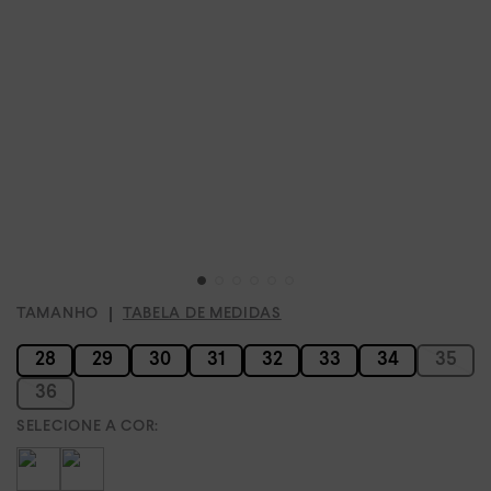
TAMANHO
TABELA DE MEDIDAS
28
29
30
31
32
33
34
35
36