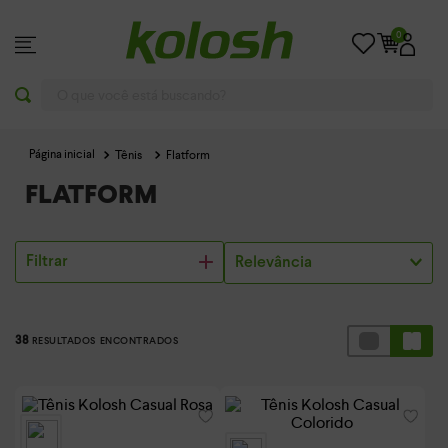
0
O que você está buscando?
Tênis
Flatform
FLATFORM
Filtrar
Relevância
38