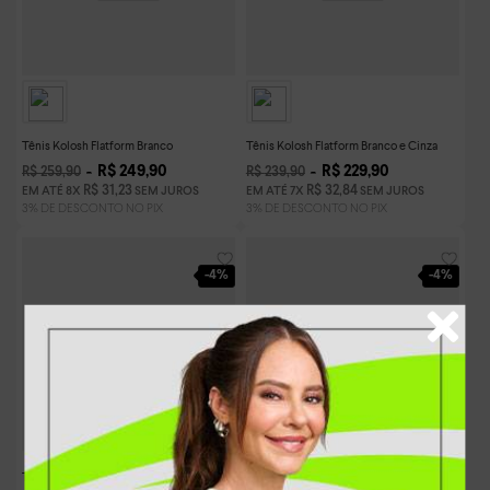
Tênis Kolosh Flatform Branco
Tênis Kolosh Flatform Branco e Cinza
R$
249
,
90
R$
229
,
90
R$
259
,
90
R$
239
,
90
R$
31
,
23
R$
32
,
84
EM ATÉ
8
X
SEM JUROS
EM ATÉ
7
X
SEM JUROS
-
4%
-
4%
Tênis Kolosh Flatform Bege