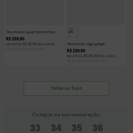
Tênis Kolosh Casual Flatform Preto
R$
239
,
90
Tênis Kolosh Jogging Bege
R$
29
,
98
EM ATÉ
8
X
SEM JUROS
R$
239
,
90
R$
29
,
98
EM ATÉ
8
X
SEM JUROS
Voltar ao Topo
33
34
35
36