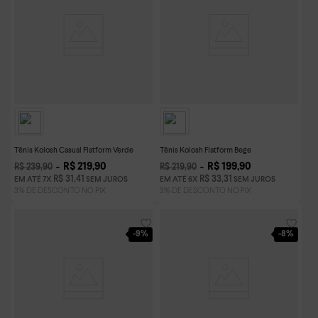
Tênis Kolosh Casual Flatform Verde
Tênis Kolosh Flatform Bege
R$
219
,
90
R$
199
,
90
R$
239
,
90
R$
219
,
90
R$
31
,
41
R$
33
,
31
EM ATÉ
7
X
SEM JUROS
EM ATÉ
6
X
SEM JUROS
-
9%
-
8%