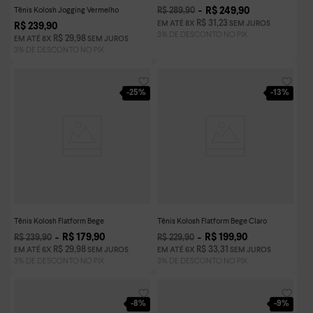
Tênis Kolosh Jogging Vermelho
R$
249
,
90
R$
289
,
90
R$
31
,
23
EM ATÉ
8
X
SEM JUROS
R$
239
,
90
R$
29
,
98
EM ATÉ
8
X
SEM JUROS
-
25%
-
13%
Tênis Kolosh Flatform Bege
Tênis Kolosh Flatform Bege Claro
R$
179
,
90
R$
199
,
90
R$
239
,
90
R$
229
,
90
R$
29
,
98
R$
33
,
31
EM ATÉ
6
X
SEM JUROS
EM ATÉ
6
X
SEM JUROS
-
8%
-
9%