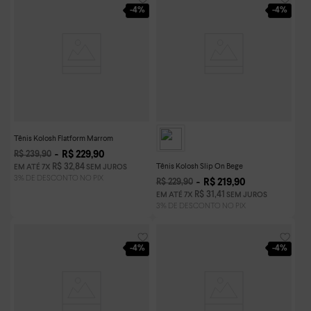
-
4%
-
4%
Tênis Kolosh Flatform Marrom
R$
229
,
90
R$
239
,
90
Tênis Kolosh Slip On Bege
R$
32
,
84
EM ATÉ
7
X
SEM JUROS
R$
219
,
90
R$
229
,
90
R$
31
,
41
EM ATÉ
7
X
SEM JUROS
-
4%
-
4%