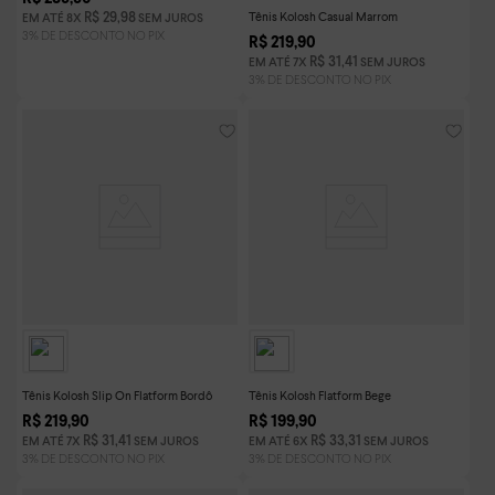
Tênis Kolosh Casual Marrom
R$
29
,
98
EM ATÉ
8
X
SEM JUROS
R$
219
,
90
R$
31
,
41
EM ATÉ
7
X
SEM JUROS
Tênis Kolosh Slip On Flatform Bordô
Tênis Kolosh Flatform Bege
R$
219
,
90
R$
199
,
90
R$
31
,
41
R$
33
,
31
EM ATÉ
7
X
SEM JUROS
EM ATÉ
6
X
SEM JUROS