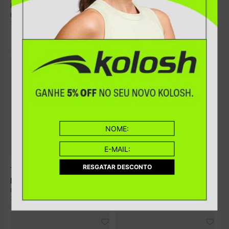
R$
219
,
90
R$
229
,
90
Tênis Kolosh Flatform Bege
R$
31
,
41
EM ATÉ
7
X
SEM JUROS
R$
249
,
90
R$
259
,
90
R$
31
,
23
EM ATÉ
8
X
SEM JUROS
RESGATAR DESCONTO
Tênis Kolosh Casual Bege
Tênis Kolosh Casual Flatform Branco
R$
229
,
90
R$
219
,
90
R$
32
,
84
R$
31
,
41
EM ATÉ
7
X
SEM JUROS
EM ATÉ
7
X
SEM JUROS