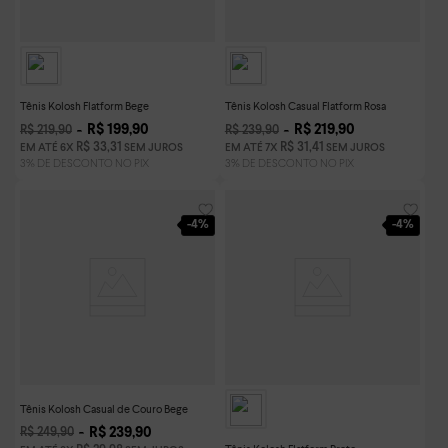
Tênis Kolosh Flatform Bege
Tênis Kolosh Casual Flatform Rosa
R$
199
,
90
R$
219
,
90
R$
219
,
90
R$
239
,
90
R$
33
,
31
R$
31
,
41
EM ATÉ
6
X
SEM JUROS
EM ATÉ
7
X
SEM JUROS
-
4%
-
4%
Tênis Kolosh Casual de Couro Bege
R$
239
,
90
R$
249
,
90