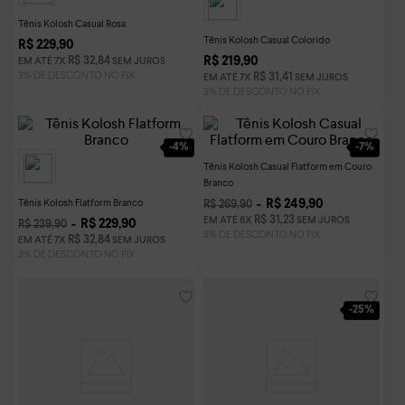
Tênis Kolosh Casual Rosa
Tênis Kolosh Casual Colorido
R$
229
,
90
R$
219
,
90
R$
32
,
84
EM ATÉ
7
X
SEM JUROS
R$
31
,
41
EM ATÉ
7
X
SEM JUROS
-
4%
-
7%
Tênis Kolosh Casual Flatform em Couro
Branco
Tênis Kolosh Flatform Branco
R$
249
,
90
R$
269
,
90
R$
31
,
23
EM ATÉ
8
X
SEM JUROS
R$
229
,
90
R$
239
,
90
R$
32
,
84
EM ATÉ
7
X
SEM JUROS
-
25%