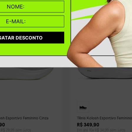
GATAR DESCONTO
osh Esportivo Feminino Cinza
Tênis Kolosh Esportivo Feminin
Calce Fácil Branco
90
R$
349
,
90
x
R$
29
,
99
sem juros
Em até
10
x
R$
34
,
99
sem juros