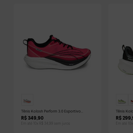
Tênis Kolosh Perform 3.0 Esportivo
Tênis Kol
Feminino Rosa
Feminino 
R$
349
,
90
R$
299
,
Em até
10
x
R$
34
,
99
sem juros
Em até
10