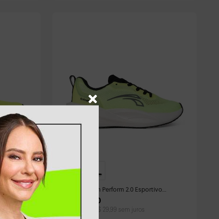
ivo
Tênis Kolosh Perform 2.0 Esportivo
Feminino Verde
R$
299
,
90
Em até
10
x
R$
29
,
99
sem juros