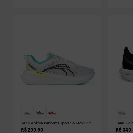
Tênis Kolosh Perform Esportivo Feminino
Tênis Kol
Colorido
Malha Res
R$
299
,
90
R$
349
,