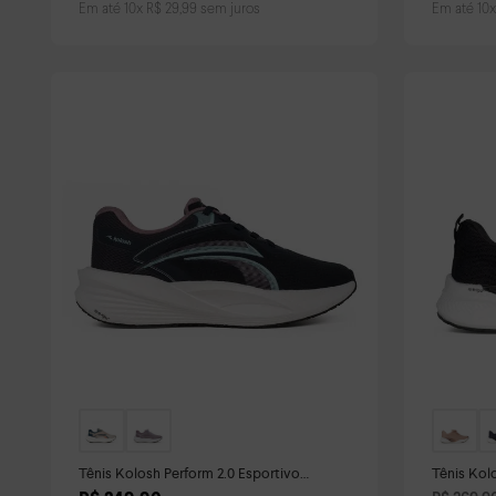
Em até
10
x
R$
29
,
99
sem juros
Em até
10
Tênis Kolosh Perform 2.0 Esportivo
Tênis Kol
Feminino Azul