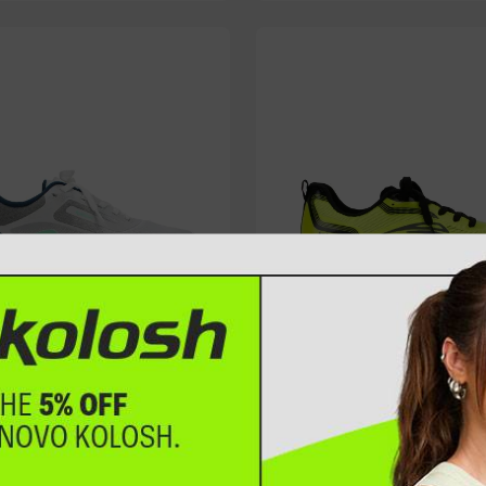
osh Perform 2.0 Masculino
Tênis Kolosh Perform 2.0 Esport
Masculino Amarelo
90
R$
319
,
90
x
R$
29
,
99
sem juros
Em até
10
x
R$
31
,
99
sem juros