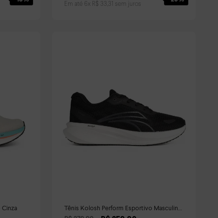
Em até
6
x
R$
33
,
31
sem juros
 Cinza
Tênis Kolosh Perform Esportivo Masculino
Preto