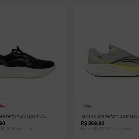
osh Perform 2.0 Esportivo
Tênis Kolosh Perform 3.0 Mascul
Preto
90
R$
369
,
90
x
R$
29
,
99
sem juros
Em até
10
x
R$
36
,
99
sem juros