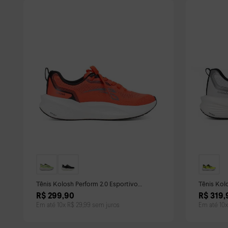
Tênis Kolosh Perform 2.0 Esportivo
Tênis Kol
Feminino Vermelho
Masculino
R$
299
,
90
R$
319
,
Em até
10
x
R$
29
,
99
sem juros
Em até
10