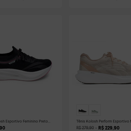
osh Esportivo Feminino Preto
Tênis Kolosh Perform Esportivo
pirável
Bege
90
R$
229
,
90
R$
279
,
90