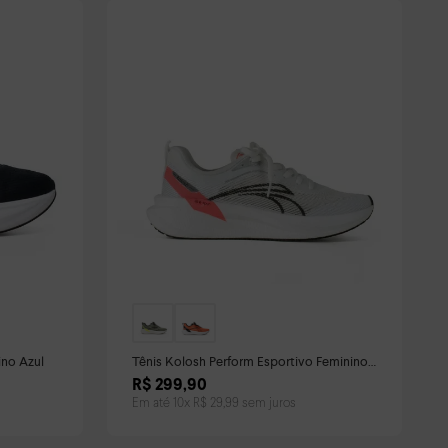
ino Azul
Tênis Kolosh Perform Esportivo Feminino
Branco
R$
299
,
90
Em até
10
x
R$
29
,
99
sem juros