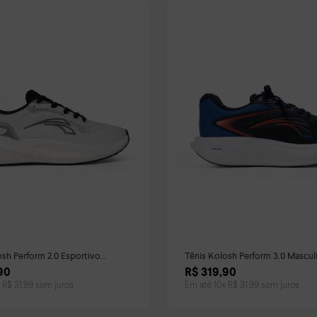
osh Perform 2.0 Esportivo
Tênis Kolosh Perform 3.0 Mascul
 Branco
90
R$
319
,
90
x
R$
31
,
99
sem juros
Em até
10
x
R$
31
,
99
sem juros