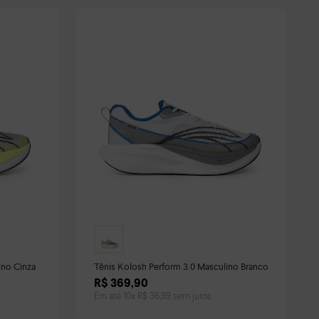
ino Cinza
Tênis Kolosh Perform 3.0 Masculino Branco
R$
369
,
90
Em até
10
x
R$
36
,
99
sem juros