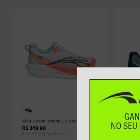
Tênis Kolosh Perform 3.0 Esportivo
Tênis Kol
Feminino Colorido
Colorido
R$
349
,
90
R$
299
,
Em até
10
x
R$
34
,
99
sem juros
Em até
10