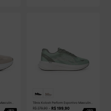
 Masculino
Tênis Kolosh Perform Esportivo Masculino
Verde
R$
199
,
90
R$
279
,
90
-
18%
-
29%