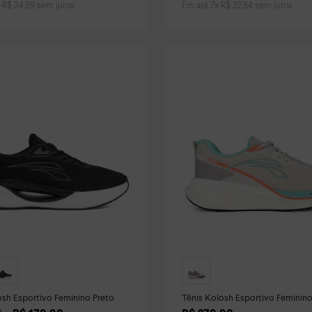
x
R$
34
,
99
sem juros
Em até
7
x
R$
32
,
84
sem juros
osh Esportivo Feminino Preto
Tênis Kolosh Esportivo Feminino