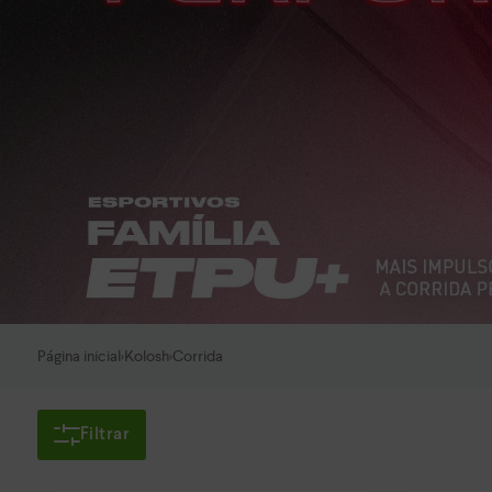
Página inicial
Kolosh
Corrida
>
>
Filtrar