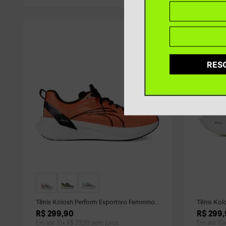
RES
Tênis Kolosh Perform Esportivo Feminino
Tênis Kol
Laranja
R$
299
,
90
R$
299
,
Em até
10
x
R$
29
,
99
sem juros
Em até
10