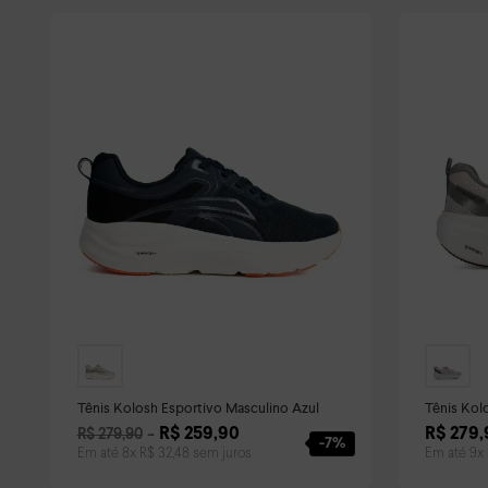
Tênis Kolosh Esportivo Masculino Azul
Tênis Kolo
Feminino 
R$
259
,
90
R$
279
,
R$
279
,
90
-
7%
Em até
8
x
R$
32
,
48
sem juros
Em até
9
x