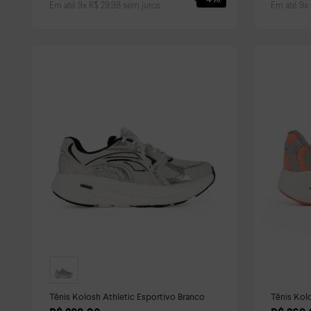
Em até
9
x
R$
29
,
98
sem juros
Em até
9
x
Tênis Kolosh Athletic Esportivo Branco
Tênis Kol