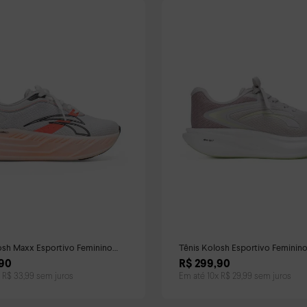
osh Maxx Esportivo Feminino
Tênis Kolosh Esportivo Feminino
90
R$
299
,
90
x
R$
33
,
99
sem juros
Em até
10
x
R$
29
,
99
sem juros