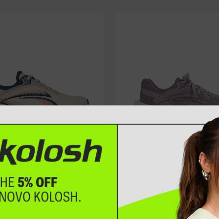
osh Perform 2.0 Esportivo
Tênis Kolosh Perform 2.0 Esport
Cinza e Azul
Feminino Lilás
90
R$
249
,
90
R$
31
,
23
sem juros
Em até
8
x
R$
31
,
23
sem juros