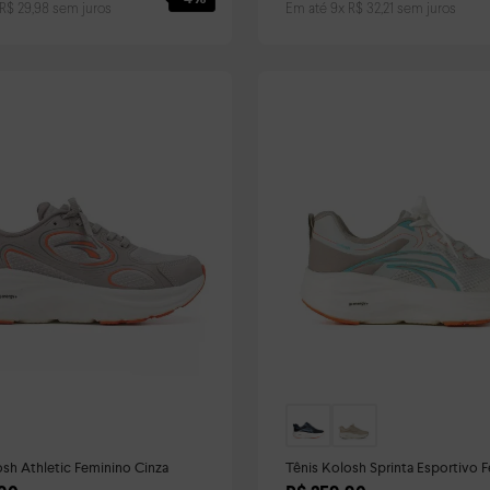
R$
29
,
98
sem juros
Em até
9
x
R$
32
,
21
sem juros
osh Athletic Feminino Cinza
Tênis Kolosh Sprinta Esportivo 
Colorido