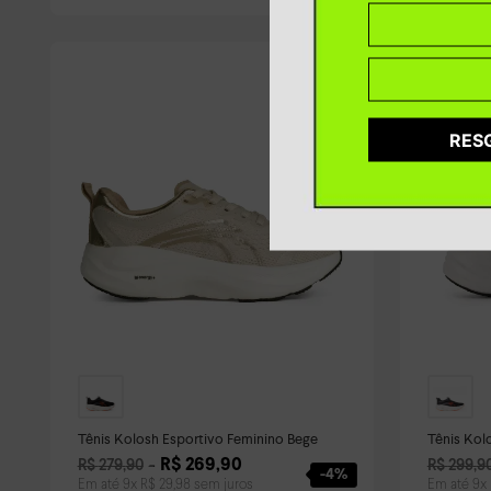
RES
Tênis Kolosh Esportivo Feminino Bege
Tênis Kol
R$
269
,
90
R$
279
,
90
R$
299
,
9
-
4%
Em até
9
x
R$
29
,
98
sem juros
Em até
9
x