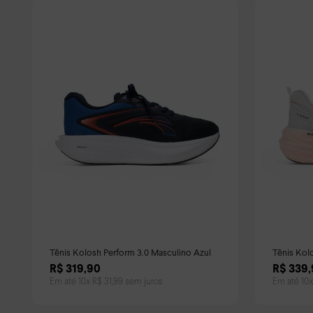
Tênis Kolosh Perform 3.0 Masculino Azul
Tênis Kol
Branco
R$
319
,
90
R$
339
,
Em até
10
x
R$
31
,
99
sem juros
Em até
10