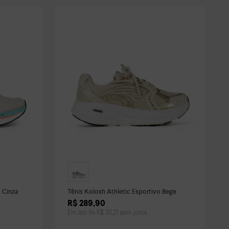
 Cinza
Tênis Kolosh Athletic Esportivo Bege
R$
289
,
90
Em até
9
x
R$
32
,
21
sem juros