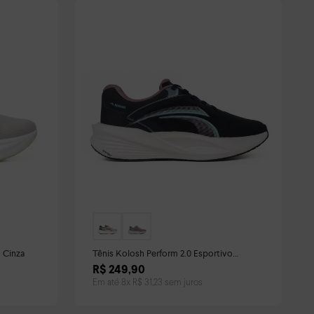
 Cinza
Tênis Kolosh Perform 2.0 Esportivo
Feminino Azul
R$
249
,
90
Em até
8
x
R$
31
,
23
sem juros