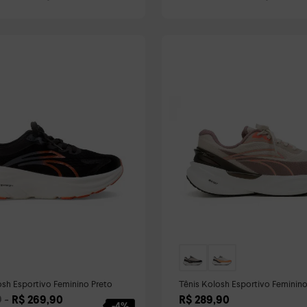
osh Esportivo Feminino Preto
Tênis Kolosh Esportivo Feminin
Pink Júpiter
R$
269
,
90
R$
289
,
90
0
-
4%