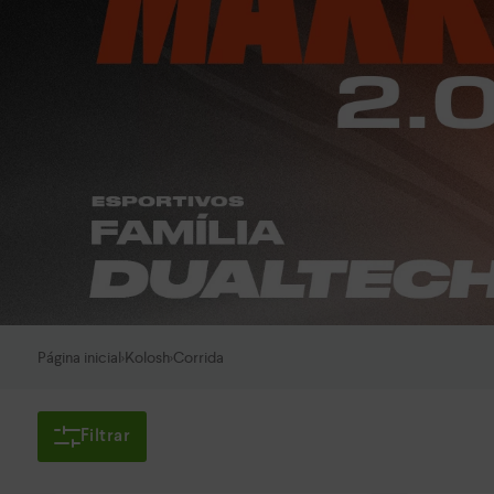
Página inicial
Kolosh
Corrida
>
>
Filtrar