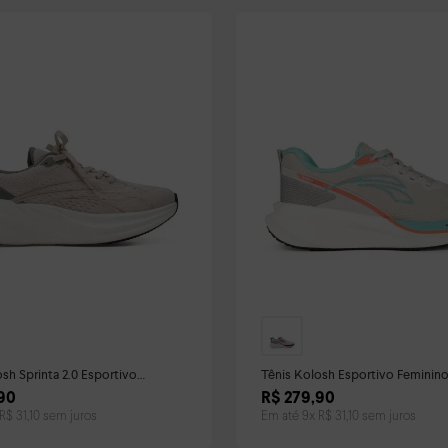
sh Sprinta 2.0 Esportivo
Tênis Kolosh Esportivo Feminino
Bege
90
R$
279
,
90
R$
31
,
10
sem juros
Em até
9
x
R$
31
,
10
sem juros