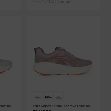
Em até
9
x
R$
32
,
21
sem juros
Feminino
Tênis Kolosh Sprinta Esportivo Feminino
Lilás