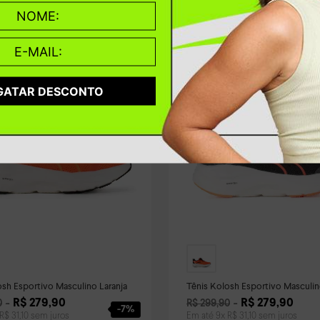
GATAR DESCONTO
osh Esportivo Masculino Laranja
Tênis Kolosh Esportivo Masculin
R$
279
,
90
R$
279
,
90
0
R$
299
,
90
-
7%
R$
31
,
10
sem juros
Em até
9
x
R$
31
,
10
sem juros