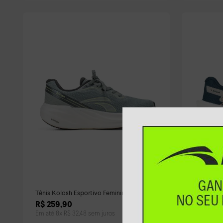
Tênis Kolosh Esportivo Feminino Verde
Tênis Kol
Feminino 
R$
259
,
90
R$
249
,
Em até
8
x
R$
32
,
48
sem juros
Em até
8
x