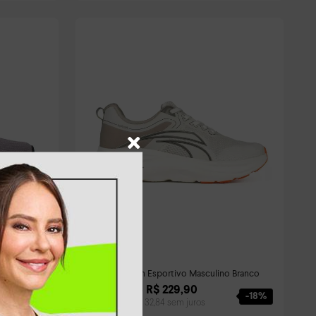
ivo
Tênis Kolosh Esportivo Masculino Branco
R$
229
,
90
R$
279
,
90
-
18%
Em até
7
x
R$
32
,
84
sem juros