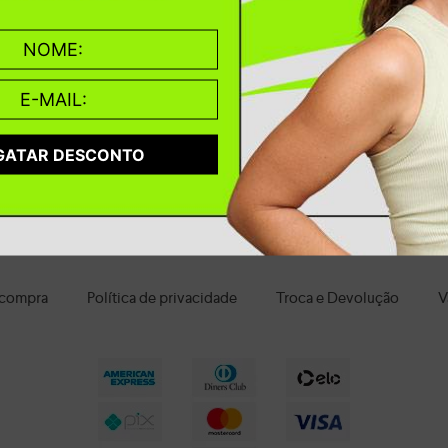
turado e ajuste firme fazem diferença em caminhadas e rotinas mais ativa
 modelos com calce fácil — como slip on ou com elásticos — agilizam o dia
r versões mais básicas e versáteis, que combinam com tudo e resolvem o
zem personalidade. Hoje, conforto e estilo caminham juntos — e você não
modelos com estrutura leve, bom ajuste ao pé e proposta versátil, que s
 design clean, enquanto quem quer se destacar pode explorar opções co
GATAR DESCONTO
ha com confiança. Um bom calçado muda a forma como você se movimenta, 
quer ocasião. Aproveite para encontrar o modelo ideal e sinta a diferença
 compra
Política de privacidade
Troca e Devolução
V