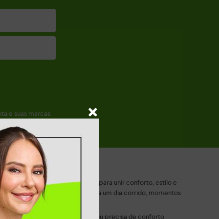
a e suas marcas.
o. Aqui, cada modelo é pensado para unir conforto, estilo e
o que funcione para você — seja para um dia corrido, momentos
ra quem passa muitas horas em pé ou precisa de conforto