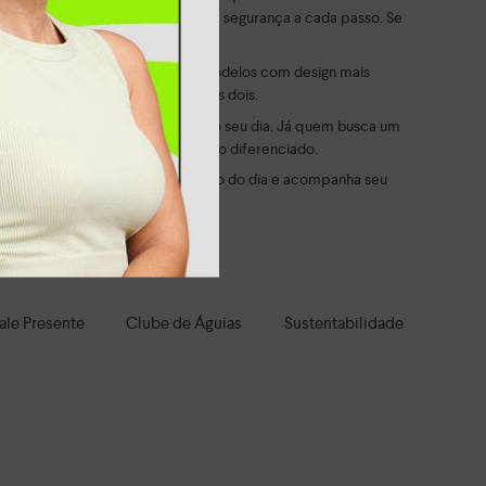
s, oferecendo mais estabilidade e segurança a cada passo. Se
 e evitam qualquer complicação.
 look sem esforço, ou escolher modelos com design mais
 precisa abrir mão de nenhum dos dois.
e adaptam a diferentes momentos do seu dia. Já quem busca um
m detalhes modernos e acabamento diferenciado.
melhora sua experiência ao longo do dia e acompanha seu
 em cada passo.
ale Presente
Clube de Águias
Sustentabilidade