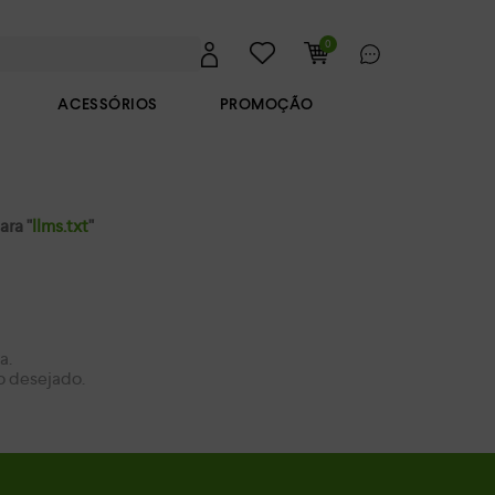
0
ACESSÓRIOS
PROMOÇÃO
ra "
llms.txt
"
a.
o desejado.