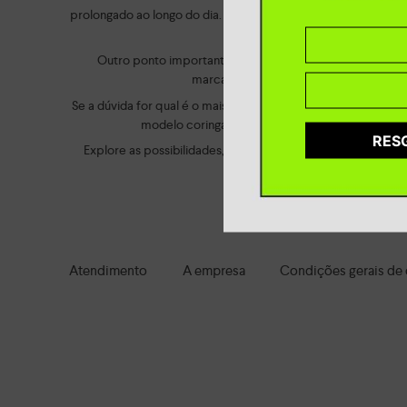
prolongado ao longo do dia. Já opções com solado mais estru
a praticidade é prioridade, os
Outro ponto importante é o estilo. Você pode optar po
marcante, que elevam a produção e tra
Se a dúvida for qual é o mais confortável, vale apostar em 
modelo coringa deve priorizar cores neutras e
RES
Explore as possibilidades, compare os detalhes e escol
estilo em qual
Atendimento
A empresa
Condições gerais de