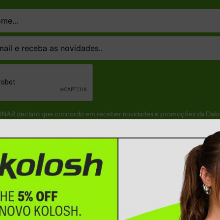
SINAR declaro que concordo em receber novidades e promoções da Dakot
Confira nossa
Política de privacidade
ASSINAR
Kolosh: descubra as novidades que vão definir seu próximo look
 o local certo para encontrar opções que realmente acompanham o seu ritm
al atual. Mais do que escolher um produto, a ideia é encontrar um calçad
de lazer ou atividades que exigem mais movimento.
 uso. Modelos mais leves, flexíveis e com materiais macios são ideais pa