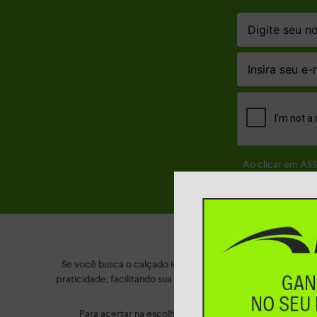
Ao clicar em AS
Se você busca o calçado ideal para o seu dia a dia, este é
praticidade, facilitando sua rotina sem abrir mão de um visu
Para acertar na escolha, o primeiro passo é entender o