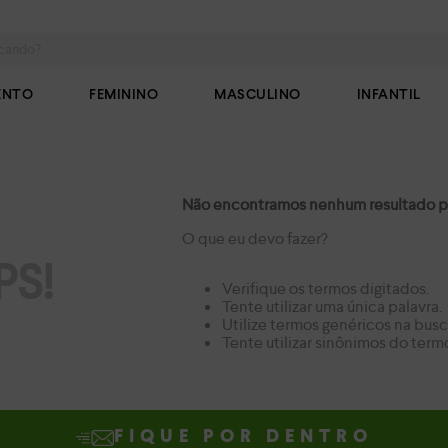
do?
ENTO
FEMININO
MASCULINO
INFANTIL
Não encontramos nenhum resultado pa
O que eu devo fazer?
S!
Verifique os termos digitados.
Tente utilizar uma única palavra.
Utilize termos genéricos na busc
Tente utilizar sinônimos do term
FIQUE POR DENTRO