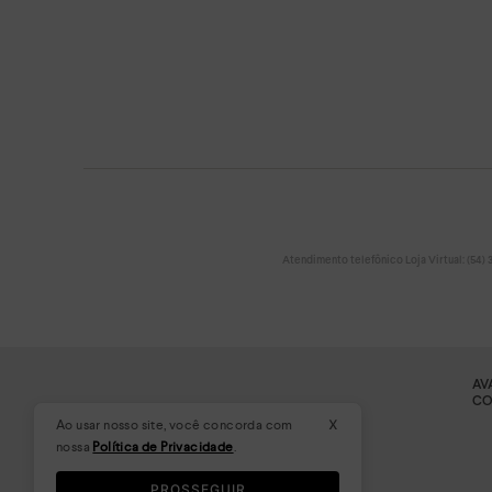
Atendimento telefônico Loja Virtual: (54) 32
AV
CO
x
Ao usar nosso site, você concorda com
nossa
Política de Privacidade
.
PROSSEGUIR