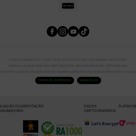
Criações Dakota LTDA. – CNPJ: 94.266.947.0005-16 / Inscrição Estadual: 084/0014791
Endereço: Av. 15 de Novembro, 3667– Bairro Piá – Nova Petrópolis/RS – CEP: 95150-000
81-8070 / Loja Física (54) 3281-8090 (de segunda a quinta-feira das 07:20 às 11:50 e 13:00 às 17:30; sex
Central de atendimento
Mapa do site
ALIAÇÃO DOS
REPUTAÇÃO
DADOS
PLATAFO
NSUMIDORES
CRIPTOGRAFADOS