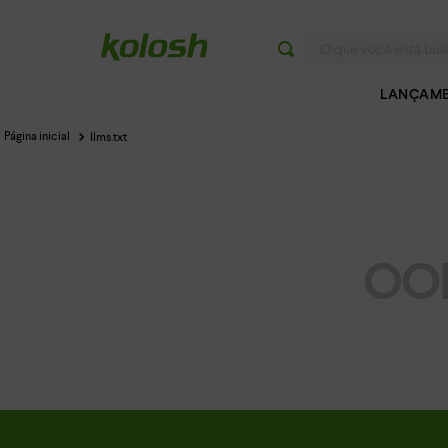
O que você está buscan
LANÇAM
llms.txt
OOP