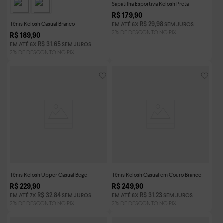
Sapatilha Esportiva Kolosh Preta
R$
179
,
90
Tênis Kolosh Casual Branco
R$
29
,
98
EM ATÉ
6
X
SEM JUROS
R$
189
,
90
R$
31
,
65
EM ATÉ
6
X
SEM JUROS
Tênis Kolosh Upper Casual Bege
Tênis Kolosh Casual em Couro Branco
R$
229
,
90
R$
249
,
90
R$
32
,
84
R$
31
,
23
EM ATÉ
7
X
SEM JUROS
EM ATÉ
8
X
SEM JUROS