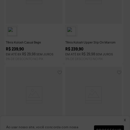
Tênis Kolosh Casual Bege
Tênis Kolosh Upper Slip On Marrom
R$
239
,
90
R$
239
,
90
R$
29
,
98
R$
29
,
98
EM ATÉ
8
X
SEM JUROS
EM ATÉ
8
X
SEM JUROS
x
Ao usar nosso site, você concorda com nossa