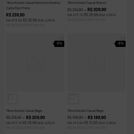
Tênis Kolosh Casual Feminino Almeria
Tênis Kolosh Casual Branco
Calce Fácil Preto
R$
209
,
90
R$
219
,
90
R$
239
,
90
R$
29
,
98
EM ATÉ
7
X
SEM JUROS
R$
29
,
98
EM ATÉ
8
X
SEM JUROS
-
5%
-
5%
Tênis Kolosh Casual Bege
Tênis Kolosh Casual Bege
R$
209
,
90
R$
189
,
90
R$
219
,
90
R$
199
,
90
R$
29
,
98
R$
31
,
65
EM ATÉ
7
X
SEM JUROS
EM ATÉ
6
X
SEM JUROS