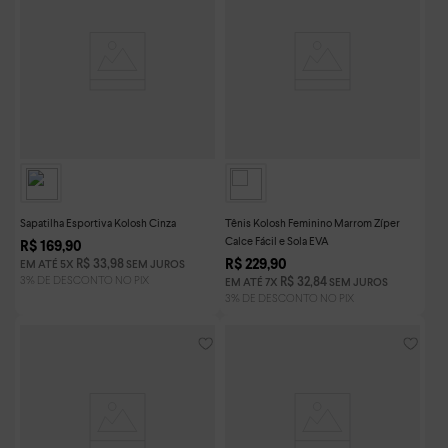
Sapatilha Esportiva Kolosh Cinza
Tênis Kolosh Feminino Marrom Zíper
Calce Fácil e Sola EVA
R$
169
,
90
R$
229
,
90
R$
33
,
98
EM ATÉ
5
X
SEM JUROS
R$
32
,
84
EM ATÉ
7
X
SEM JUROS