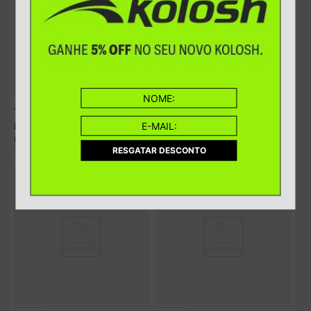
Tênis Kolosh Casual Rosa
Tênis Kolosh Casual Rosa
R$
249
,
90
R$
249
,
90
R$
259
,
90
R$
259
,
90
R$
31
,
23
R$
31
,
23
EM ATÉ
8
X
SEM JUROS
EM ATÉ
8
X
SEM JUROS
RESGATAR DESCONTO
-
4%