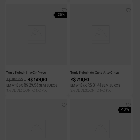
-
25%
Tênis Kolosh Slip On Preto
Tênis Kolosh de Cano Alto Cinza
R$
149
,
90
R$
219
,
90
R$
199
,
90
R$
29
,
98
R$
31
,
41
EM ATÉ
5
X
SEM JUROS
EM ATÉ
7
X
SEM JUROS
-
13%