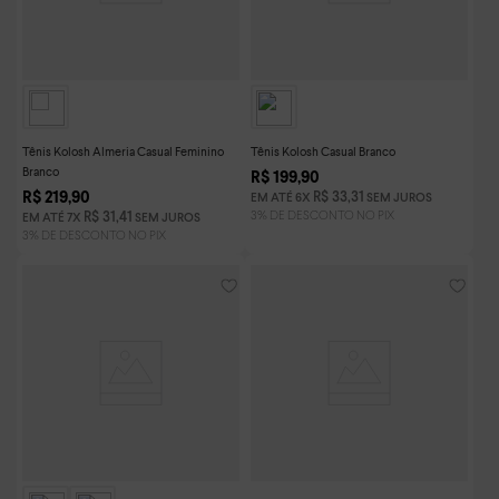
Tênis Kolosh Almeria Casual Feminino
Tênis Kolosh Casual Branco
Branco
R$
199
,
90
R$
219
,
90
R$
33
,
31
EM ATÉ
6
X
SEM JUROS
R$
31
,
41
EM ATÉ
7
X
SEM JUROS