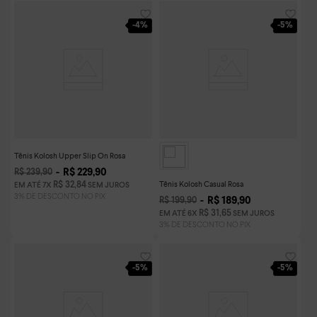
-
4%
-
5%
Tênis Kolosh Upper Slip On Rosa
R$
229
,
90
R$
239
,
90
Tênis Kolosh Casual Rosa
R$
32
,
84
EM ATÉ
7
X
SEM JUROS
R$
189
,
90
R$
199
,
90
R$
31
,
65
EM ATÉ
6
X
SEM JUROS
-
5%
-
5%