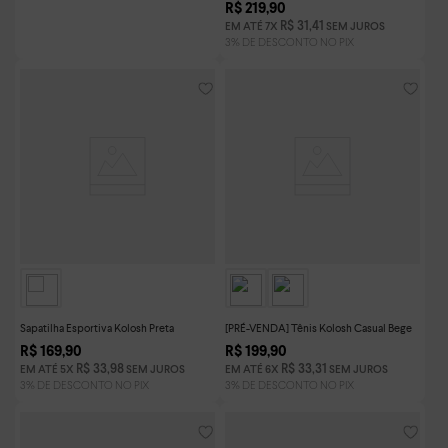
R$
219
,
90
R$
31
,
41
EM ATÉ
7
X
SEM JUROS
Sapatilha Esportiva Kolosh Preta
[PRÉ-VENDA] Tênis Kolosh Casual Bege
R$
169
,
90
R$
199
,
90
R$
33
,
98
R$
33
,
31
EM ATÉ
5
X
SEM JUROS
EM ATÉ
6
X
SEM JUROS