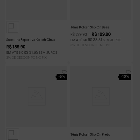
Tênis Kolosh Slip On Bege
R$
199
,
90
R$
229
,
90
Sapatilha Esportiva Kolosh Cinza
R$
33
,
31
EM ATÉ
6
X
SEM JUROS
R$
189
,
90
R$
31
,
65
EM ATÉ
6
X
SEM JUROS
-
5%
-
10%
Tênis Kolosh Slip On Preto