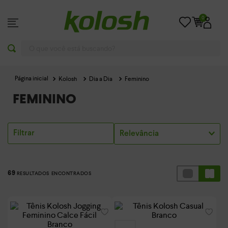
0
O que você está buscando?
Kolosh
Dia a Dia
Feminino
FEMININO
Filtrar
Relevância
69