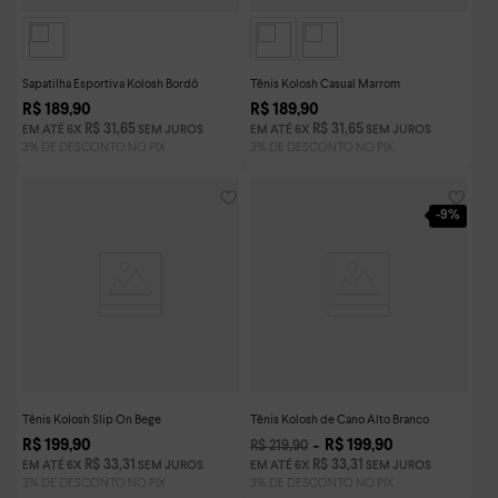
Sapatilha Esportiva Kolosh Bordô
Tênis Kolosh Casual Marrom
R$
189
,
90
R$
189
,
90
R$
31
,
65
R$
31
,
65
EM ATÉ
6
X
SEM JUROS
EM ATÉ
6
X
SEM JUROS
-
9%
Tênis Kolosh Slip On Bege
Tênis Kolosh de Cano Alto Branco
R$
199
,
90
R$
199
,
90
R$
219
,
90
R$
33
,
31
R$
33
,
31
EM ATÉ
6
X
SEM JUROS
EM ATÉ
6
X
SEM JUROS