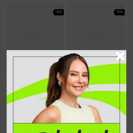
-
4%
-
5%
Tênis Kolosh Casual Marrom
R$
209
,
90
R$
219
,
90
Tênis Kolosh Casual Branco e Bege
R$
29
,
98
EM ATÉ
7
X
SEM JUROS
R$
249
,
90
R$
259
,
90
R$
31
,
23
EM ATÉ
8
X
SEM JUROS
-
4%
-
4%