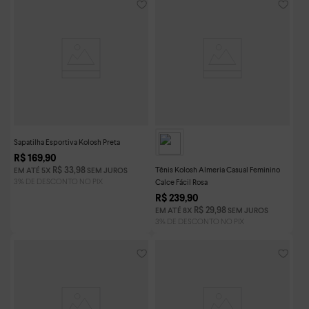
Sapatilha Esportiva Kolosh Preta
R$
169
,
90
Tênis Kolosh Almeria Casual Feminino
R$
33
,
98
EM ATÉ
5
X
SEM JUROS
Calce Fácil Rosa
R$
239
,
90
R$
29
,
98
EM ATÉ
8
X
SEM JUROS