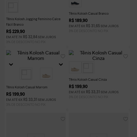
Tênis Kolosh Casual Branco
Tênis Kolosh Jogging Feminino Calce
R$
189
,
90
Fácil Branco
R$
31
,
65
EM ATÉ
6
X
SEM JUROS
R$
229
,
90
R$
32
,
84
EM ATÉ
7
X
SEM JUROS
Tênis Kolosh Casual Cinza
R$
199
,
90
Tênis Kolosh Casual Marrom
R$
33
,
31
EM ATÉ
6
X
SEM JUROS
R$
199
,
90
R$
33
,
31
EM ATÉ
6
X
SEM JUROS