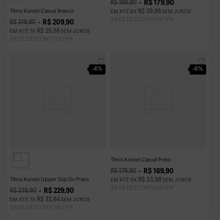
R$
179
,
90
R$
199
,
90
Tênis Kolosh Casual Branco
R$
29
,
98
EM ATÉ
6
X
SEM JUROS
R$
209
,
90
R$
219
,
90
R$
29
,
98
EM ATÉ
7
X
SEM JUROS
-
4%
-
6%
Tênis Kolosh Casual Preto
R$
169
,
90
R$
179
,
90
Tênis Kolosh Upper Slip On Preto
R$
33
,
98
EM ATÉ
5
X
SEM JUROS
R$
229
,
90
R$
239
,
90
R$
32
,
84
EM ATÉ
7
X
SEM JUROS