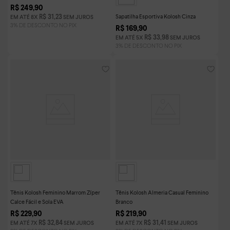
R$
249
,
90
Sapatilha Esportiva Kolosh Cinza
R$
31
,
23
EM ATÉ
8
X
SEM JUROS
R$
169
,
90
R$
33
,
98
EM ATÉ
5
X
SEM JUROS
Tênis Kolosh Feminino Marrom Zíper
Tênis Kolosh Almeria Casual Feminino
Calce Fácil e Sola EVA
Branco
R$
229
,
90
R$
219
,
90
R$
32
,
84
R$
31
,
41
EM ATÉ
7
X
SEM JUROS
EM ATÉ
7
X
SEM JUROS