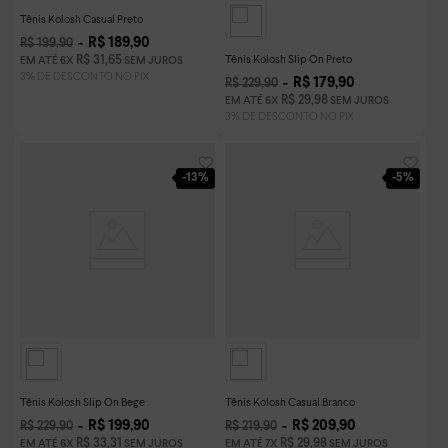
Tênis Kolosh Casual Preto
R$
189
,
90
R$
199
,
90
Tênis Kolosh Slip On Preto
R$
31
,
65
EM ATÉ
6
X
SEM JUROS
R$
179
,
90
R$
229
,
90
R$
29
,
98
EM ATÉ
6
X
SEM JUROS
-
13%
-
5%
Tênis Kolosh Slip On Bege
Tênis Kolosh Casual Branco
R$
199
,
90
R$
209
,
90
R$
229
,
90
R$
219
,
90
R$
33
,
31
R$
29
,
98
EM ATÉ
6
X
SEM JUROS
EM ATÉ
7
X
SEM JUROS