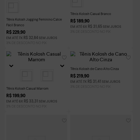
Tênis Kolosh Casual Branco
Tênis Kolosh Jogging Feminino Calce
R$
189
,
90
Fácil Branco
R$
31
,
65
EM ATÉ
6
X
SEM JUROS
R$
229
,
90
R$
32
,
84
EM ATÉ
7
X
SEM JUROS
Tênis Kolosh de Cano Alto Cinza
R$
219
,
90
R$
31
,
41
EM ATÉ
7
X
SEM JUROS
Tênis Kolosh Casual Marrom
R$
199
,
90
R$
33
,
31
EM ATÉ
6
X
SEM JUROS