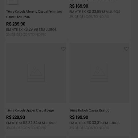
R$
169
,
90
Tênis Kolosh Almeria Casual Feminino
R$
33
,
98
EM ATÉ
5
X
SEM JUROS
Calce Fácil Rosa
R$
239
,
90
R$
29
,
98
EM ATÉ
8
X
SEM JUROS
Tênis Kolosh Upper Casual Bege
Tênis Kolosh Casual Branco
R$
229
,
90
R$
199
,
90
R$
32
,
84
R$
33
,
31
EM ATÉ
7
X
SEM JUROS
EM ATÉ
6
X
SEM JUROS