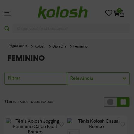
0
O que você está buscando?
Kolosh
Dia a Dia
Feminino
FEMININO
Filtrar
Relevância
73