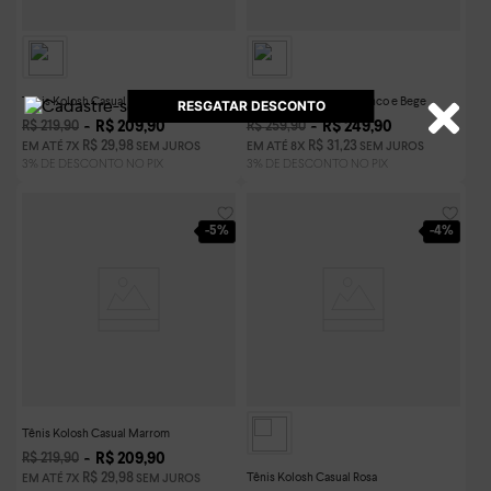
Tênis Kolosh Casual Bege
Tênis Kolosh Casual Branco e Bege
RESGATAR DESCONTO
R$
209
,
90
R$
249
,
90
R$
219
,
90
R$
259
,
90
R$
29
,
98
R$
31
,
23
EM ATÉ
7
X
SEM JUROS
EM ATÉ
8
X
SEM JUROS
-
5%
-
4%
Tênis Kolosh Casual Marrom
R$
209
,
90
R$
219
,
90
Tênis Kolosh Casual Rosa
R$
29
,
98
EM ATÉ
7
X
SEM JUROS