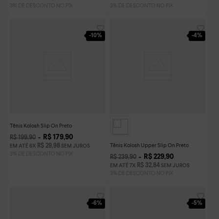
-
10%
-
4%
Tênis Kolosh Slip On Preto
R$
179
,
90
R$
199
,
90
Tênis Kolosh Upper Slip On Preto
R$
29
,
98
EM ATÉ
6
X
SEM JUROS
R$
229
,
90
R$
239
,
90
R$
32
,
84
EM ATÉ
7
X
SEM JUROS
-
6%
-
5%