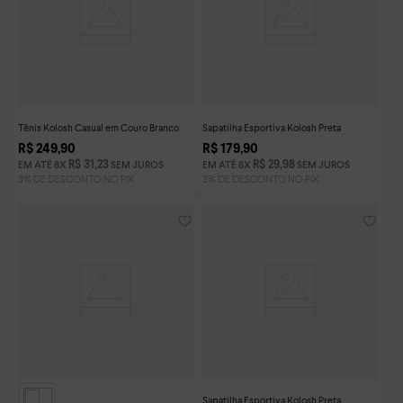
Tênis Kolosh Casual em Couro Branco
Sapatilha Esportiva Kolosh Preta
R$
249
,
90
R$
179
,
90
R$
31
,
23
R$
29
,
98
EM ATÉ
8
X
SEM JUROS
EM ATÉ
6
X
SEM JUROS
Sapatilha Esportiva Kolosh Preta