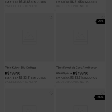
R$
31
,
65
R$
31
,
65
EM ATÉ
6
X
SEM JUROS
EM ATÉ
6
X
SEM JUROS
-
9%
Tênis Kolosh Slip On Bege
Tênis Kolosh de Cano Alto Branco
R$
199
,
90
R$
199
,
90
R$
219
,
90
R$
33
,
31
R$
33
,
31
EM ATÉ
6
X
SEM JUROS
EM ATÉ
6
X
SEM JUROS
-
25%