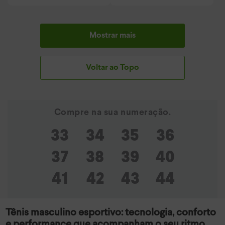
Mostrar mais
Voltar ao Topo
33
34
35
36
37
38
39
40
41
42
43
44
Tênis masculino esportivo: tecnologia, conforto
e performance que acompanham o seu ritmo