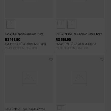
Sapatilha Esportiva Kolosh Preta
[PRÉ-VENDA] Tênis Kolosh Casual Bege
R$
169
,
90
R$
199
,
90
R$
33
,
98
R$
33
,
31
EM ATÉ
5
X
SEM JUROS
EM ATÉ
6
X
SEM JUROS
Tênis Kolosh Upper Slip On Preto