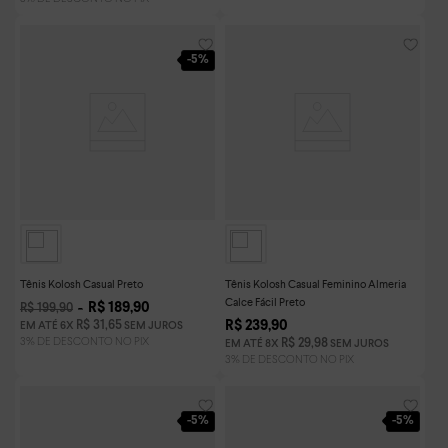
-
5%
Tênis Kolosh Casual Preto
Tênis Kolosh Casual Feminino Almeria
Calce Fácil Preto
R$
189
,
90
R$
199
,
90
R$
239
,
90
R$
31
,
65
EM ATÉ
6
X
SEM JUROS
R$
29
,
98
EM ATÉ
8
X
SEM JUROS
-
5%
-
5%